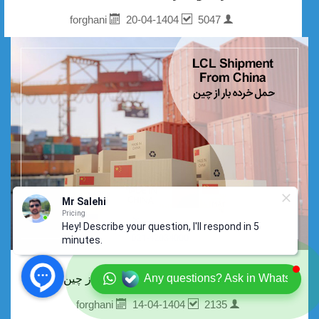
20-04-1404
5047
forghani
Mr Salehi
Pricing
Hey! Describe your question, I'll respond in 5
minutes.
Any questions? Ask in Whatsapp
راهنمای جامع حمل خرده‌بار (LCL) از چین
14-04-1404
2135
forghani