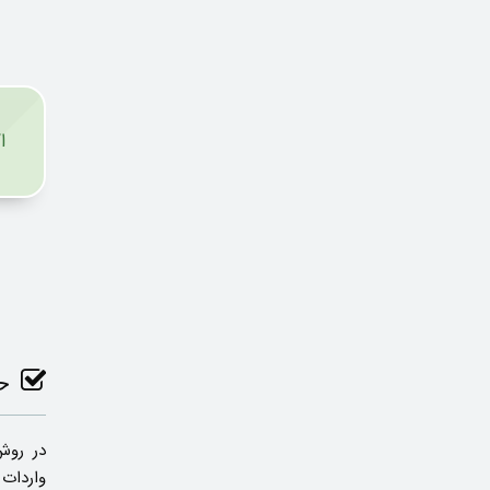
ا
حم
در روش
واردات 