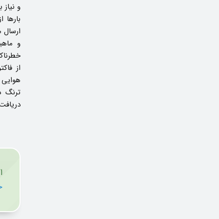
و نیاز 
بارها ا
ارسال م
و ماهی
خطرناک 
از فاک
هوایی ا
ترنگ د
دریافت 
اگ
ح