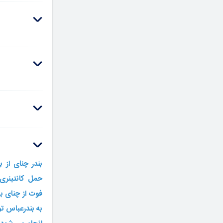
بندر چنای از 
حمل کانتینری
فوت از چنای ب
به بندرعباس ت