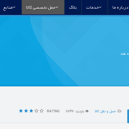
درباره ما
خدمات
بلاگ
حمل تخصصی کالا
منابع
ه هند
حمل و نقل کالا
بازدید: 11746
RATING: