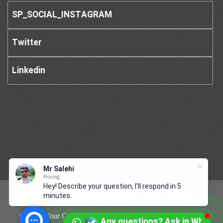
SP_SOCIAL_INSTAGRAM
Twitter
Linkedin
Mr Salehi
Pricing
Hey! Describe your question, I'll respond in 5
minutes.
© 2010 Your Company. All Rights Reserved. Designed By
Any questions? Ask in Whats