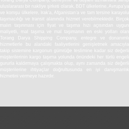
uluslararası bir nakliye şirketi olarak, BDT ülkelerine, Avrupa'ya
ve komşu ülkelere, Irak'a, Afganistan'a ve tam tersine karayolu
taşımacılığı ve transit alanında hizmet verebilmektedir. Birçok
malın taşınması için fiyat ve taşıma hızı açısından uygun
maliyetli, mal taşıma ve mal taşımanın en eski yolları olan
Torang Darya Shipping Company, entegre ve donanımlı
hizmetlerle bu alandaki faaliyetlerini genişletmek amacıyla
takip sistemine kargonun gümrüğe teslimine kadar siz değerli
müşterilerinin kargo taşıma yolunda önündeki her türlü engeli
gururla kaldırmaya çalışmakta olup, aynı zamanda siz değerli
müşterilerine ihtiyaçlar doğrultusunda en iyi danışmanlık
hizmetini vermeye hazırdır.