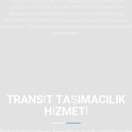
Company, sıcak ilk NVOCC firmasıyla ilgili tüm konuları
gururunu ınıvuruyor. Bu şirket 7000 TEU konteyner ile
dünyanın her yerinden İran limanlarına ve Birleşik Arap
Emirlikleri'ndeki Jebel Ali limanına ve Avrupa'dan Avrupa'ya
Cross Stuff, Transship ve direkt taşımacılık gibi çeşitli hizmetler
sunmaktadır.
TRANSİT TAŞIMACILIK
HIZMETI
Torang Darya Company, deneyimli ve duyarlı uzmanlara sahip