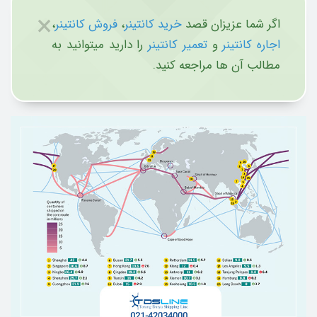
×
اگر شما عزیزان قصد
خرید کانتینر
،
فروش کانتینر
،
اجاره کانتینر
و
تعمیر کانتینر
را دارید میتوانید به
مطالب آن ها مراجعه کنید.