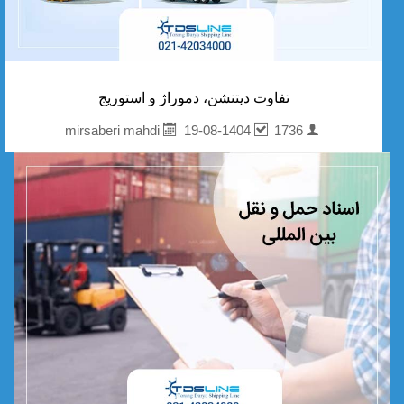
تفاوت دیتنشن، دموراژ و استوریج
19-08-1404
1736
mirsaberi mahdi