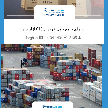
راهنمای جامع حمل خرده‌بار (LCL) از چین
14-04-1404
2135
forghani