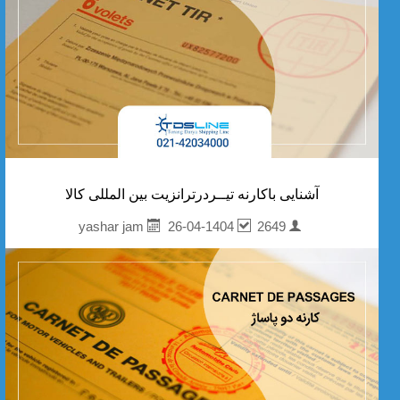
آشنایی باکارنه تیــردرترانزیت بین المللی کالا
26-04-1404
2649
yashar jam