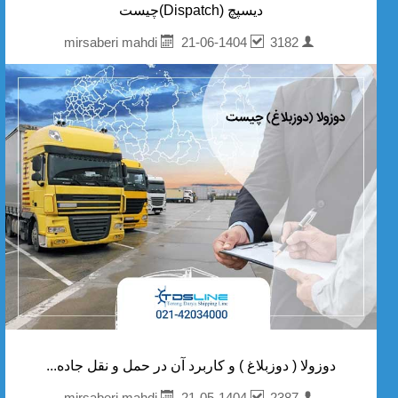
دیسپچ (Dispatch)چیست
21-06-1404
3182
mirsaberi mahdi
دوزولا ( دوزبلاغ ) و کاربرد آن در حمل و نقل جاده...
21-05-1404
2387
mirsaberi mahdi