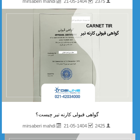
21-05-1404
2375
mirsaberi mahdi
گواهی قبولی کارنه تیر چیست؟
21-05-1404
2425
mirsaberi mahdi