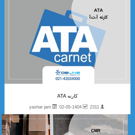
کارنه ATA
02-05-1404
2311
yashar jam