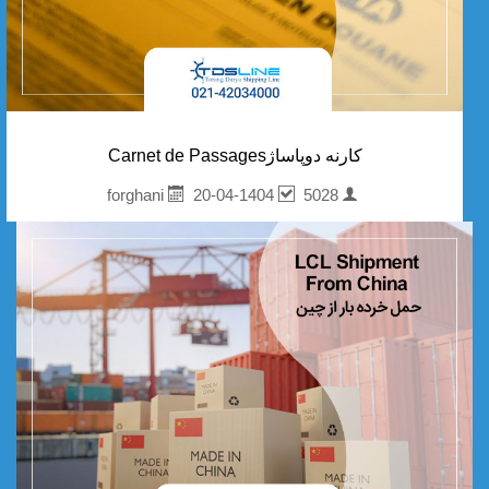
کارنه دوپاساژCarnet de Passages
20-04-1404
5028
forghani