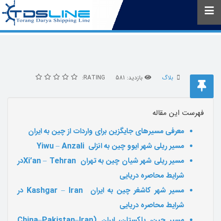
بلاگ
بازدید: 581
RATING:
فهرست این مقاله
معرفی مسیرهای جایگزین برای واردات از
چین
به ایران
مسیر ریلی شهر ایوو چین به انزلی
Yiwu – Anzali
مسیر ریلی شهر شیان چین به تهران
Xi’an – Tehran
در
شرایط محاصره دریایی
مسیر شهر کاشغر چین به ایران
Kashgar – Iran
در
شرایط محاصره دریایی
مسیر چین، پاکستان، ایران
(China–Pakistan–Iran