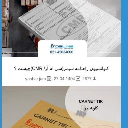
کنوانسیون راهنامه سیمر(سی ام آر/ CMR)چیست ؟
27-04-1404
2677
yashar jam