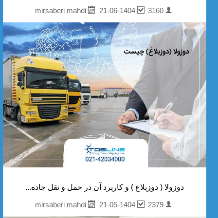
21-06-1404
3160
mirsaberi mahdi
دوزولا ( دوزبلاغ ) و کاربرد آن در حمل و نقل جاده...
21-05-1404
2379
mirsaberi mahdi