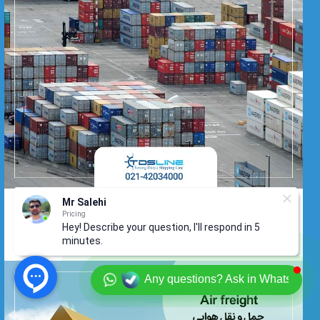
Mr Salehi
Pricing
ترانزیت کالا در حمل و نقل ریلی
Hey! Describe your question, I'll respond in 5
minutes.
07-04-1404
2128
forghani
Any questions? Ask in Whatsapp