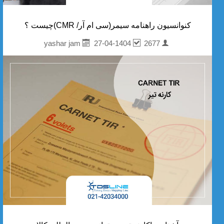
کنوانسیون راهنامه سیمر(سی ام آر/ CMR)چیست ؟
27-04-1404
2677
yashar jam