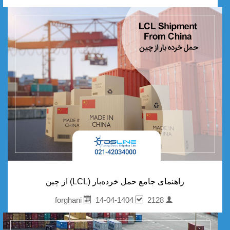
راهنمای جامع حمل خرده‌بار (LCL) از چین
14-04-1404
2128
forghani