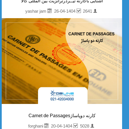
آشنایی باکارنه تیــردرترانزیت بین المللی کالا
26-04-1404
2641
yashar jam
کارنه دوپاساژCarnet de Passages
20-04-1404
5028
forghani