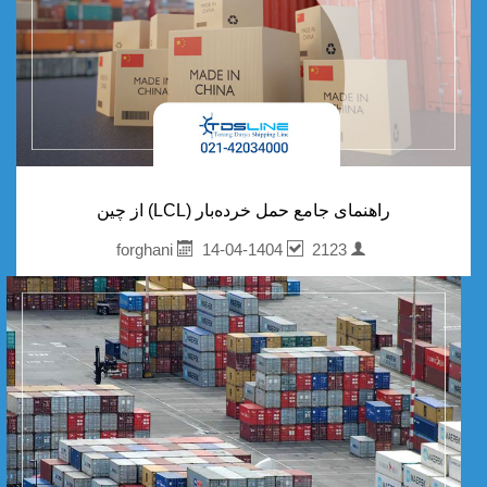
راهنمای جامع حمل خرده‌بار (LCL) از چین
14-04-1404
2123
forghani