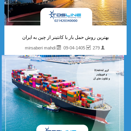
بهترین روش حمل بار با کانتینر از چین به ایران
09-04-1405
279
mirsaberi mahdi