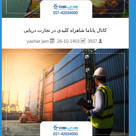
کانال پاناما شاهراه کلیدی در تجارت دریایی
26-10-1403
3937
yashar jam