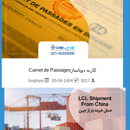
کارنه دوپاساژCarnet de Passages
20-04-1404
5017
forghani