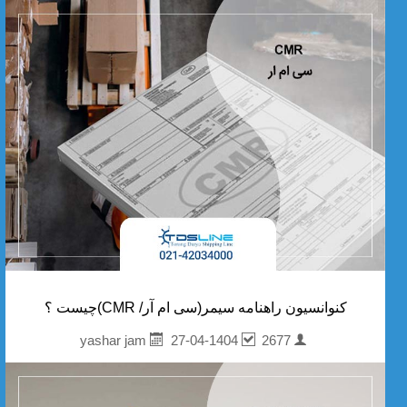
کنوانسیون راهنامه سیمر(سی ام آر/ CMR)چیست ؟
27-04-1404
2677
yashar jam