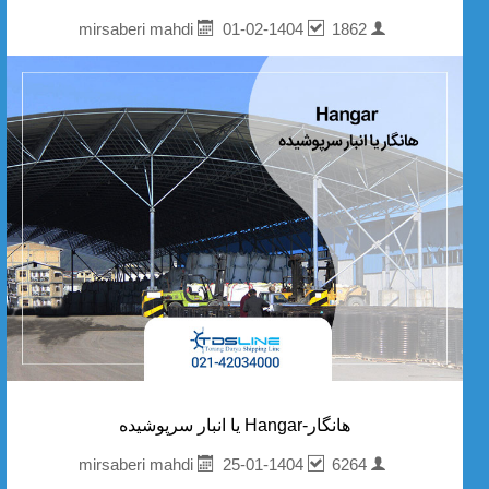
01-02-1404
1862
mirsaberi mahdi
هانگار-Hangar یا انبار سرپوشیده
25-01-1404
6264
mirsaberi mahdi