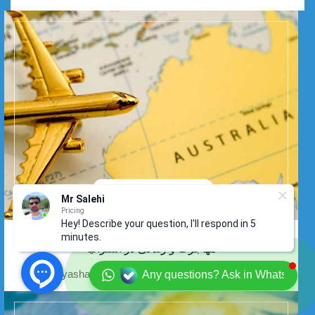
Mr Salehi
Pricing
Hey! Describe your question, I'll respond in 5
minutes.
مهاجرت و زندگی در استرالیا
09-10-1403
2736
yashar jam
Any questions? Ask in Whatsapp