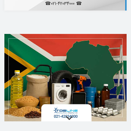
☎ 021-42034000☎