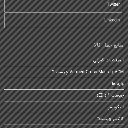
Twitter
Linkedin
منابع حمل کالا
اصطلاحات گمرکی
VGM یا Verified Gross Mass چیست ؟
واژه ها
چیست ؟ (EDI)
اینکوترمز
کانتینر چیست؟