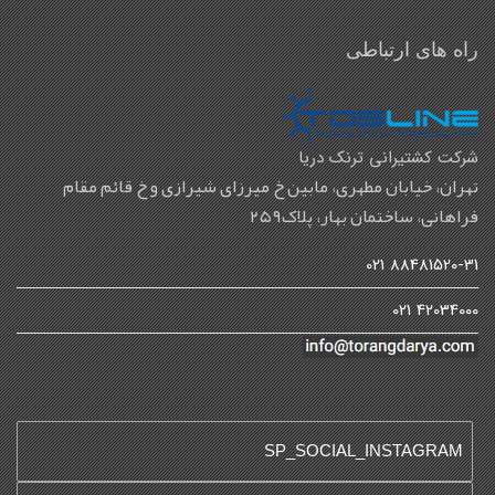
راه های ارتباطی
شرکت کشتیرانی ترنک دریا
تهران، خیابان مطهری، مابین خ میرزای شیرازی و خ قائم مقام
فراهانی، ساختمان بهار، پلاک۲۵۹
88481520-31 021
42034000 021
SP_SOCIAL_INSTAGRAM