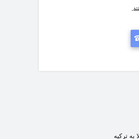
ند.
 به ترکیه