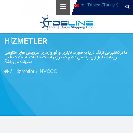
Türkçe (Türkiye)
HIZMETLER
ما درکشتیرانی ترنگ دریا به صورت لاینری و فورواردری سرویس های متنوعی
رو به شما عزیزان ارئه می دهیم که در زیر لیست خدمات به تفکیک قابل
مشهاده می باشد
Hizmetler
NVOCC