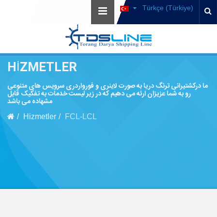
Türkçe (Türkiye)
HIZMETLER
ما درکشتیرانی ترنگ دریا به صورت لاینری و فورواردری سرویس های متنوعی
رو به شما عزیزان ارئه می دهیم که در زیر لیست خدمات به تفکیک قابل
مشهاده می باشد
Hizmetler
FCL-LCL