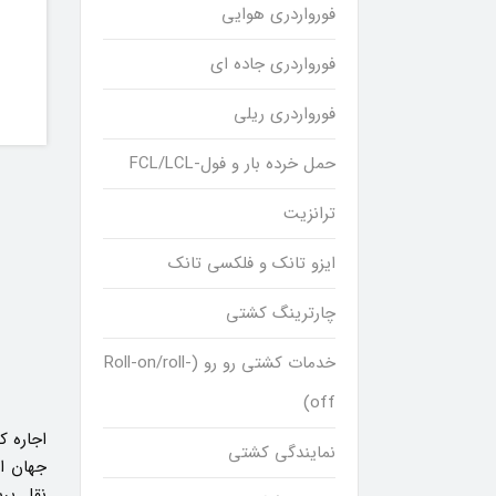
فورواردری هوایی
فورواردری جاده ای
فورواردری ریلی
حمل خرده بار و فول-FCL/LCL
ترانزیت
ایزو تانک و فلکسی تانک
چارترینگ کشتی
خدمات کشتی رو رو (Roll-on/roll-
off)
اجاره ک
نمایندگی کشتی
جهان ا
نقل پر