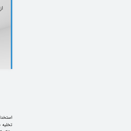
از
استخدام
تخلیه ب