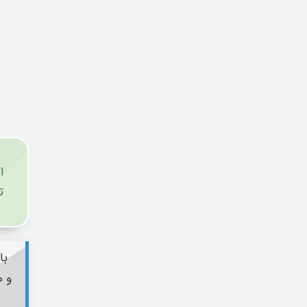
ا
ت
با
و ه