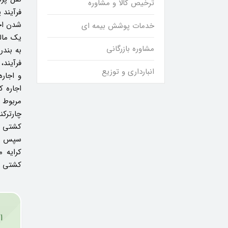
ترخیص کالا و مشاوره
فرآیند 
شدن اجا
خدمات پوشش بیمه ‌ای
یک مال
مشاوره بازرگانی
به بندر
فرآیند
انبارداری و توزیع
و اجار
اجاره ک
مربوط 
چارترک
کشتی ر
سپس ای
کرایه م
کشتی دی
ا