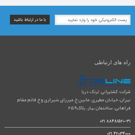
راه های ارتباطی
شرکت کشتیرانی ترنک دریا
تهران، خیابان مطهری، مابین خ میرزای شیرازی و خ قائم مقام
فراهانی، ساختمان بهار، پلاک۲۵۹
88481520-31 021
42034000 021