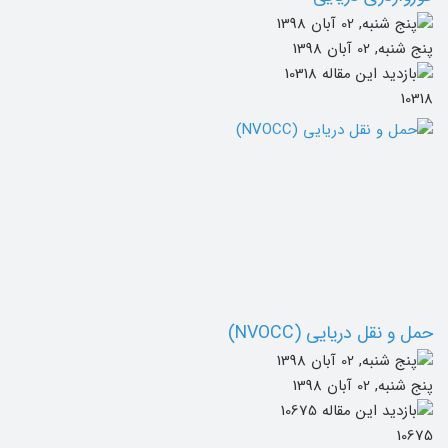
پنج شنبه, 02 آبان 1398
10318
حمل و نقل دریایی (NVOCC)
پنج شنبه, 02 آبان 1398
10675