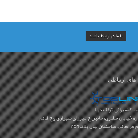
 های ارتباطی
 کشتیرانی ترنک دریا
ن، خیابان مطهری، مابین خ میرزای شیرازی و خ قائم
 فراهانی، ساختمان بهار، پلاک۲۵۹