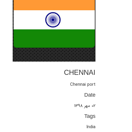
CHENNAI
Chennai port
Date
02 مهر 1398
Tags
India