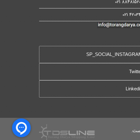
88481520-3
4203400
SP_SOCIAL_INSTAGRA
Twitt
Linked
است.