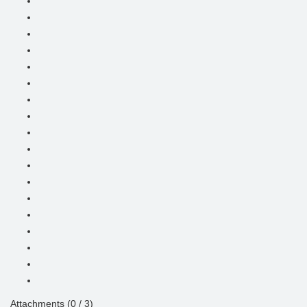
Attachments (
0
/ 3)