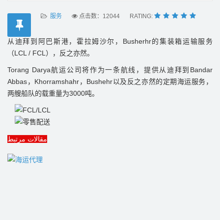
服务
点击数：12044
RATING:
从迪拜到阿巴斯港，霍拉姆沙尔，
的集装箱运输服务
Busherhr
（
），反之亦然。
LCL / FCL
航运公司将作为一条航线，提供从迪拜到
Torang Darya
Bandar
，
，
以及反之亦然的定期海运服务，
Abbas
Khorramshahr
Bushehr
两艘船队的载重量为
吨。
3000
مقالات مرتبط