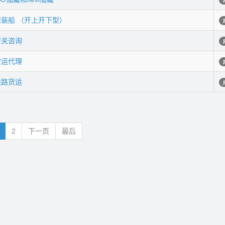
滚装船 （开上开下型）
清关咨询
空运代理
铁路货运
2
下一页
最后