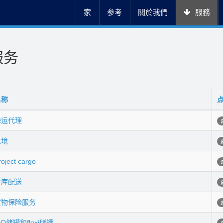
家
参考
關於我們
服務
服务
名称
海运代理
过境
roject cargo
仓库配送
货物保险服务
SO储罐和flexi储罐