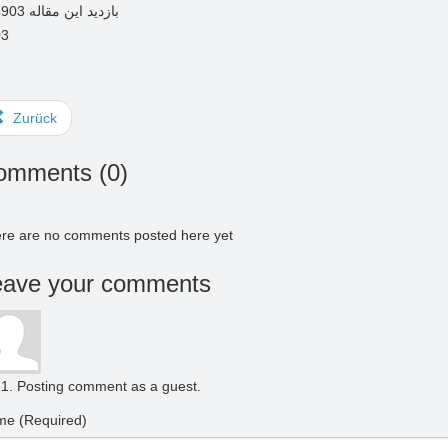
03
Zurück
omments (
0
)
re are no comments posted here yet
eave your comments
Posting comment as a guest.
e (Required)