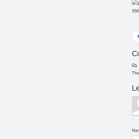
39
C
The
L
Nam