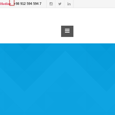
+98 912 594 594 7
Hotline
cen
KONTAKT