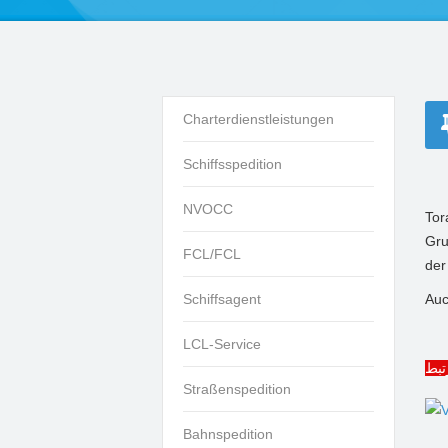
Charterdienstleistungen
Schiffsspedition
NVOCC
Tor
Gru
FCL/FCL
der
Schiffsagent
Auc
LCL-Service
تبط
Straßenspedition
Bahnspedition