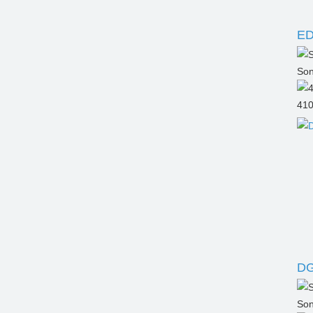
ED
Son
41
DG
Son