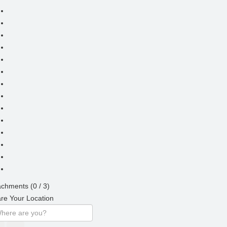
achments (
0
/ 3)
re Your Location