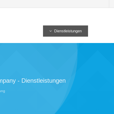
Heim
über uns
Dienstleistungen
Ressour
pany - Dienstleistungen
ung