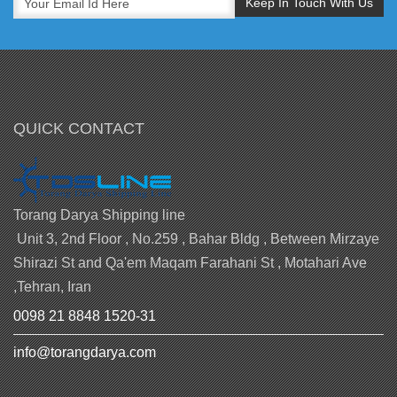
QUICK CONTACT
Torang Darya Shipping line
Unit 3, 2nd Floor , No.259 , Bahar Bldg , Between Mirzaye
Shirazi St and Qa'em Maqam Farahani St , Motahari Ave
,Tehran, Iran
0098 21 8848 1520-31
info@torangdarya.com