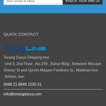
QUICK CONTACT
Torang Darya Shipping line
Unit 3, 2nd Floor , No.259 , Bahar Bldg , Between Mirzaye
Shirazi St and Qa'em Maqam Farahani St , Motahari Ave
,Tehran, Iran
0098 21 8848 1520-31
info@torangdarya.com