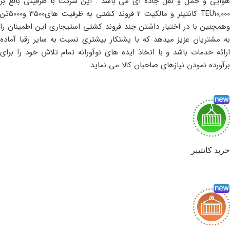
هوایی و حمل و نقل جاده ای می باشد . این شرکت با ظرفیتی بالغ بر
TEU10,000 کانتینر و مالکیت 2 فروند کشتی به ظرفیت های3500 و5000تن
وهمچنین با در اختیار داشتن چند فروند کشتی استیجاری این اطمینان را
به مشتریان عزیز میدهد که با پشتکار بیشتری نسبت به سایر رقبا آماده
ارائه خدمات باشد و با اتخاذ ایده های نوآورانه تمام تلاش خود را برای
برآورده نمودن نیازهای صاحبان کالا می نماید.
خرید کانتینر