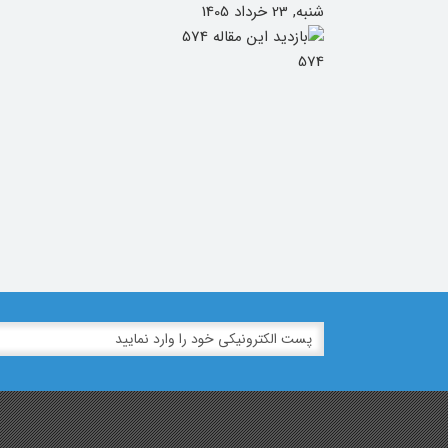
شنبه, 23 خرداد 1405
574