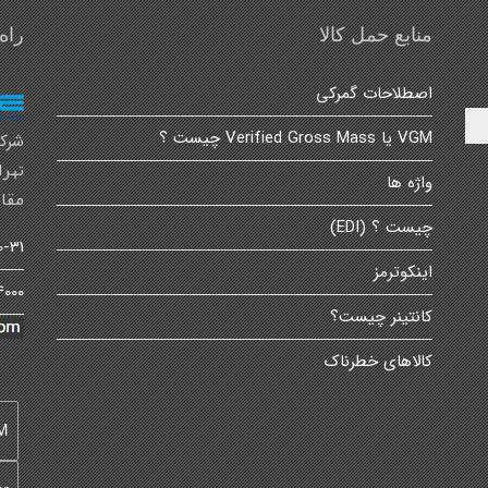
منابع حمل کالا
راه
اصطلاحات گمرکی
VGM یا Verified Gross Mass چیست ؟
شرکت
تهرا
واژه ها
مقام
چیست ؟ (EDI)
1 021
اینکوترمز
0 021
کانتینر چیست؟
کالاهای خطرناک
M