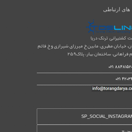
 های ارتباطی
 کشتیرانی ترنک دریا
ن، خیابان مطهری، مابین خ میرزای شیرازی و خ قائم
 فراهانی، ساختمان بهار، پلاک۲۵۹
88481520-3
4203400
SP_SOCIAL_INSTAGRA