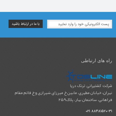
راه های ارتباطی
شرکت کشتیرانی ترنک دریا
تهران، خیابان مطهری، مابین خ میرزای شیرازی و خ قائم مقام
فراهانی، ساختمان بهار، پلاک۲۵۹
88481520-31 021