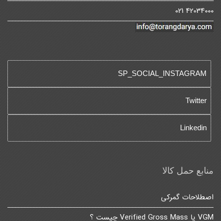
42034000 021
SP_SOCIAL_INSTAGRAM
Twitter
Linkedin
منابع حمل کالا
اصطلاحات گمرکی
VGM یا Verified Gross Mass چیست ؟