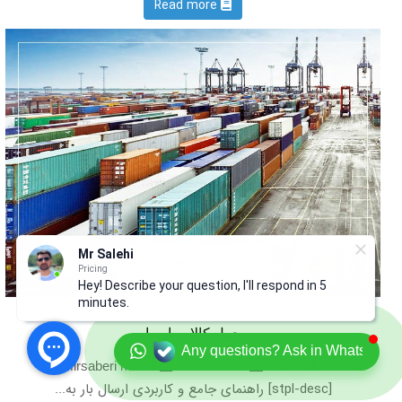
Read more
Mr Salehi
Pricing
Hey! Describe your question, I'll respond in 5
minutes.
حمل کالا به اروپا
Any questions? Ask in Whatsapp
23-11-1402
11159
mirsaberi mahdi
[stpl-desc] راهنمای جامع و کاربردی ارسال بار به...